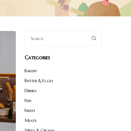
Categories
Bakery
Butter & Egges
Drinks
Fish
Fruits
Meats
Milks & Creams