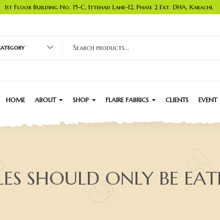
1st Floor Building No. 15-C, Ittehad Lane-12, Phase 2 Ext. DHA, Karachi.
 category
HOME
ABOUT
SHOP
FLAIRE FABRICS
CLIENTS
EVENT
LES SHOULD ONLY BE EA