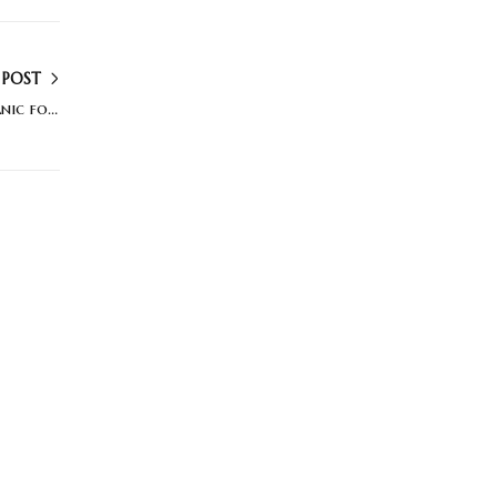
 POST
Change your eating habits with this organic food diet plan