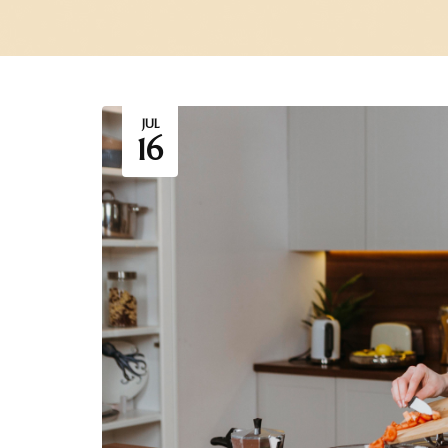
JUL
16