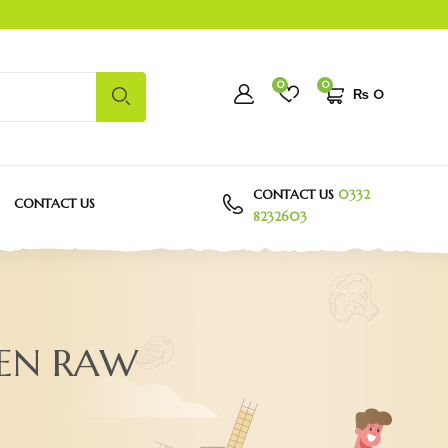
0
0
₨
0
CONTACT US
0332
CONTACT US
8232603
TEN RAW