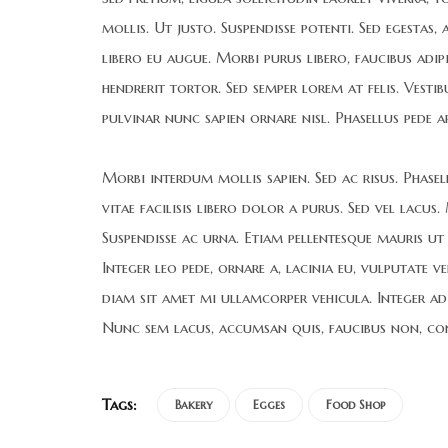
mollis. Ut justo. Suspendisse potenti. Sed egestas,
libero eu augue. Morbi purus libero, faucibus adip
hendrerit tortor. Sed semper lorem at felis. Vesti
pulvinar nunc sapien ornare nisl. Phasellus pede a
Morbi interdum mollis sapien. Sed ac risus. Phasel
vitae facilisis libero dolor a purus. Sed vel lacus. M
Suspendisse ac urna. Etiam pellentesque mauris ut l
Integer leo pede, ornare a, lacinia eu, vulputate v
diam sit amet mi ullamcorper vehicula. Integer ad
Nunc sem lacus, accumsan quis, faucibus non, con
Tags:
Bakery
Egges
Food Shop