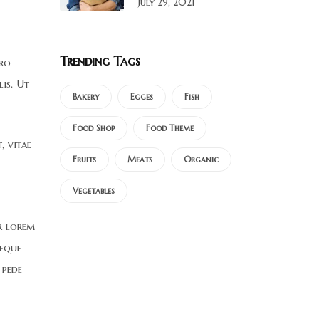
July 29, 2021
Trending Tags
ero
is. Ut
Bakery
Egges
Fish
Food Shop
Food Theme
, vitae
Fruits
Meats
Organic
Vegetables
r lorem
neque
 pede