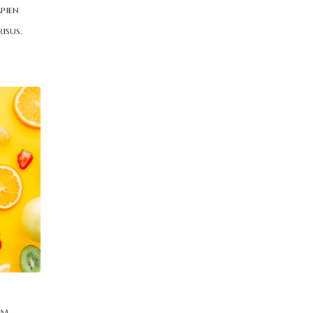
pien
isus.
am