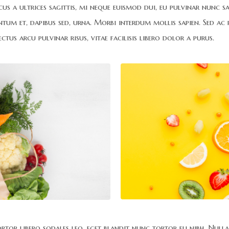
cus a ultrices sagittis, mi neque euismod dui, eu pulvinar nunc sa
ntum et, dapibus sed, urna. Morbi interdum mollis sapien. Sed ac r
tus arcu pulvinar risus, vitae facilisis libero dolor a purus.
tortor libero sodales leo, eget blandit nunc tortor eu nibh. Null