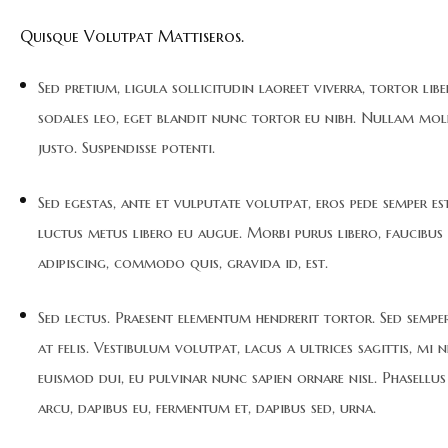
Quisque Volutpat Mattiseros.
Sed pretium, ligula sollicitudin laoreet viverra, tortor lib
sodales leo, eget blandit nunc tortor eu nibh. Nullam moll
justo. Suspendisse potenti.
Sed egestas, ante et vulputate volutpat, eros pede semper est
luctus metus libero eu augue. Morbi purus libero, faucibus
adipiscing, commodo quis, gravida id, est.
Sed lectus. Praesent elementum hendrerit tortor. Sed sempe
at felis. Vestibulum volutpat, lacus a ultrices sagittis, mi 
euismod dui, eu pulvinar nunc sapien ornare nisl. Phasellus
arcu, dapibus eu, fermentum et, dapibus sed, urna.