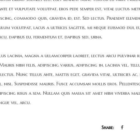
 ante et vulputate volutpat, eros pede semper est, vitae luctus met
iscing, commodo quis, gravida id, est. Sed lectus. Praesent elem
bulum volutpat, lacus a ultrices sagittis, mi neque euismod dui, e
rcu, dapibus eu, fermentum et, dapibus sed, urna.
lus lacinia, magna a ullamcorper laoreet, lectus arcu pulvinar ri
auris nibh felis, adipiscing varius, adipiscing in, lacinia vel, tellu
ectus. Nunc tellus ante, mattis eget, gravida vitae, ultricies ac, 
el, nisl. Suspendisse mauris. Fusce accumsan mollis eros. Pellentes
ipiscing risus a sem. Nullam quis massa sit amet nibh viverra mal
gue vel, arcu.
Share: