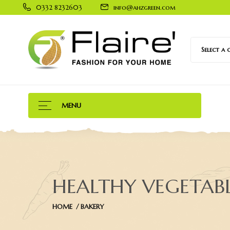
0332 8232603
info@ahzgreen.com
Select a
MENU
HEALTHY VEGETAB
HOME
BAKERY