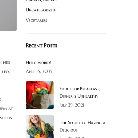
Uncategorized
Vegetables
Recent Posts
 nisi
Hello world!
 leo,
April 15, 2025
Foods for Breakfast,
Dinner is Unhealthy
o,
July 29, 2021
orem at
sellus
The Secret to Having a
Delicious