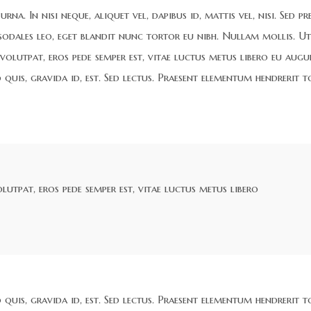
rna. In nisi neque, aliquet vel, dapibus id, mattis vel, nisi. Sed pr
 sodales leo, eget blandit nunc tortor eu nibh. Nullam mollis. Ut
 volutpat, eros pede semper est, vitae luctus metus libero eu augu
quis, gravida id, est. Sed lectus. Praesent elementum hendrerit t
olutpat, eros pede semper est, vitae luctus metus libero
quis, gravida id, est. Sed lectus. Praesent elementum hendrerit t