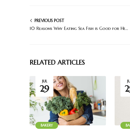
PREVIOUS POST
10 Reasons Why Eating Sea Fish is Good for Health
RELATED ARTICLES
JUL
J
29
2
BAKERY
BA