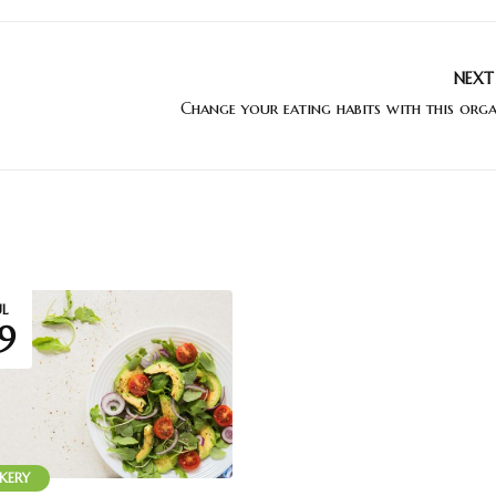
NEXT
UL
9
KERY