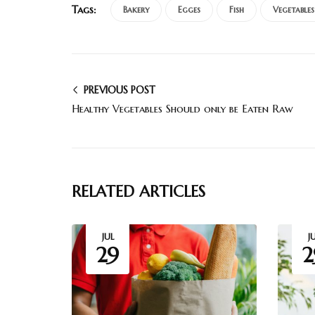
Tags:
Bakery
Egges
Fish
Vegetables
PREVIOUS POST
Healthy Vegetables Should only be Eaten Raw
RELATED ARTICLES
JUL
J
29
2