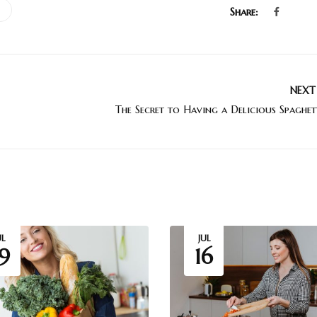
Share:
NEXT
UL
JUL
9
16