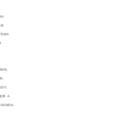
am
us
entum
u
sus,
s.
leo.
que a
esuada.