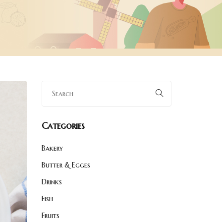
Categories
Bakery
Butter & Egges
Drinks
Fish
Fruits