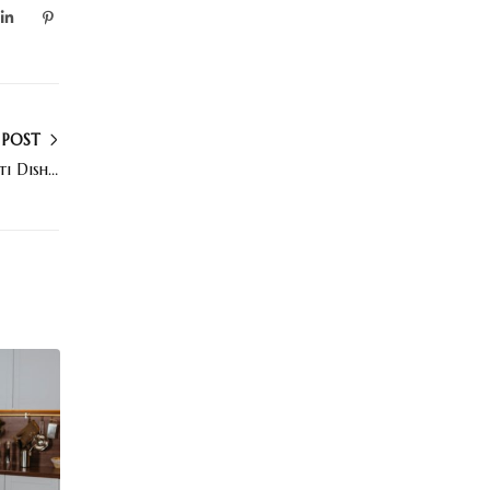
 POST
The Secret to Having a Delicious Spaghetti Dish (New)