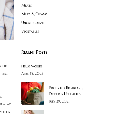
Meats
Milks & Creams
Uncategorized
Vegetables
Recent Posts
 nisi
Hello world!
 leo,
April 15, 2025
Foods for Breakfast,
Dinner is Unhealthy
o,
July 29, 2021
orem at
sellus