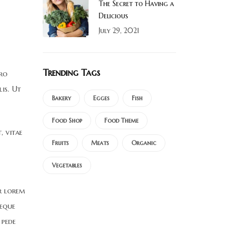
The Secret to Having a
Delicious
July 29, 2021
Trending Tags
ero
is. Ut
Bakery
Egges
Fish
Food Shop
Food Theme
, vitae
Fruits
Meats
Organic
Vegetables
r lorem
neque
 pede