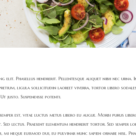
 elit. Phasellus hendrerit. Pellentesque aliquet nibh nec urna. In
d pretium, ligula sollicitudin laoreet viverra, tortor libero sodales
Ut justo. Suspendisse potenti.
 semper est, vitae luctus metus libero eu augue. Morbi purus liber
t. Sed lectus. Praesent elementum hendrerit tortor. Sed semper l
is, mi neque euismod dui, eu pulvinar nunc sapien ornare nisl. Pha