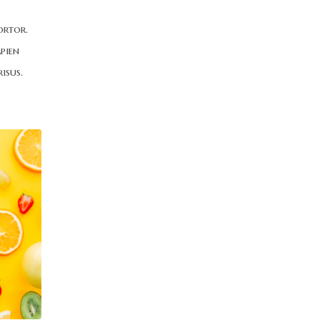
ortor.
pien
isus.