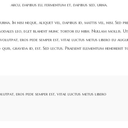
arcu, dapibus eu, fermentum et, dapibus sed, urna.
rna. In nisi neque, aliquet vel, dapibus id, mattis vel, nisi. Sed pr
 sodales leo, eget blandit nunc tortor eu nibh. Nullam mollis. Ut
 volutpat, eros pede semper est, vitae luctus metus libero eu augu
quis, gravida id, est. Sed lectus. Praesent elementum hendrerit t
olutpat, eros pede semper est, vitae luctus metus libero