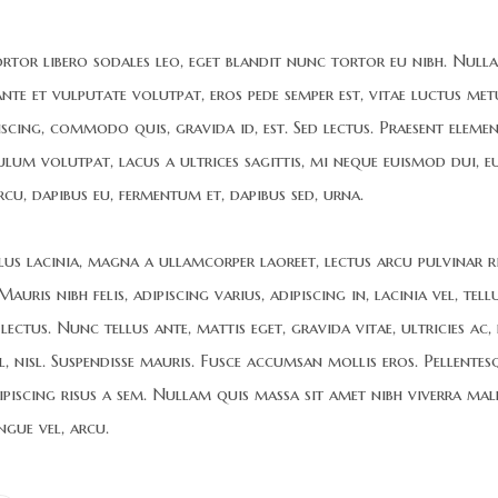
tortor libero sodales leo, eget blandit nunc tortor eu nibh. Null
 ante et vulputate volutpat, eros pede semper est, vitae luctus met
iscing, commodo quis, gravida id, est. Sed lectus. Praesent elem
bulum volutpat, lacus a ultrices sagittis, mi neque euismod dui, e
rcu, dapibus eu, fermentum et, dapibus sed, urna.
lus lacinia, magna a ullamcorper laoreet, lectus arcu pulvinar ri
auris nibh felis, adipiscing varius, adipiscing in, lacinia vel, tellu
ectus. Nunc tellus ante, mattis eget, gravida vitae, ultricies ac, 
el, nisl. Suspendisse mauris. Fusce accumsan mollis eros. Pellentes
ipiscing risus a sem. Nullam quis massa sit amet nibh viverra mal
gue vel, arcu.