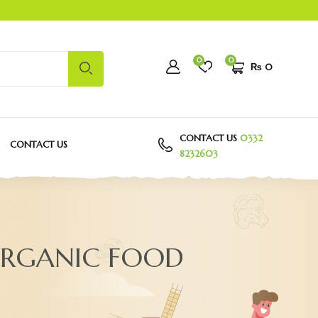
0
0
₨
0
CONTACT US
0332
CONTACT US
8232603
ORGANIC FOOD