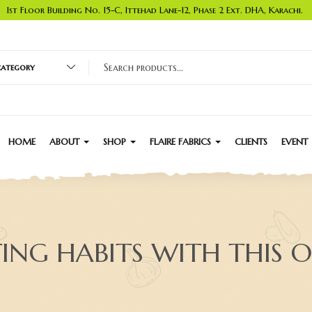
1st Floor Building No. 15-C, Ittehad Lane-12, Phase 2 Ext. DHA, Karachi.
 category
HOME
ABOUT
SHOP
FLAIRE FABRICS
CLIENTS
EVENT
ING HABITS WITH THIS 