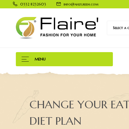
0332 8232603
info@ahzgreen.com
Select a
MENU
CHANGE YOUR EAT
DIET PLAN