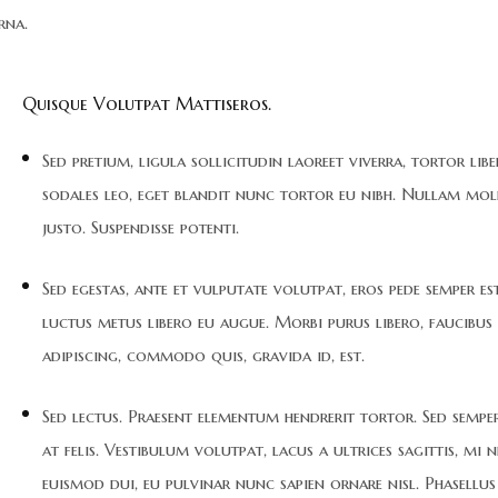
rna.
Quisque Volutpat Mattiseros.
Sed pretium, ligula sollicitudin laoreet viverra, tortor lib
sodales leo, eget blandit nunc tortor eu nibh. Nullam moll
justo. Suspendisse potenti.
Sed egestas, ante et vulputate volutpat, eros pede semper est
luctus metus libero eu augue. Morbi purus libero, faucibus
adipiscing, commodo quis, gravida id, est.
Sed lectus. Praesent elementum hendrerit tortor. Sed sempe
at felis. Vestibulum volutpat, lacus a ultrices sagittis, mi 
euismod dui, eu pulvinar nunc sapien ornare nisl. Phasellus