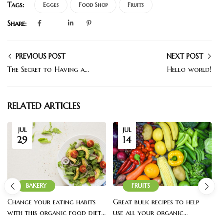
Tags:
Egges
Food Shop
Fruits
Share:
PREVIOUS POST
NEXT POST
The Secret to Having a Delicious Spaghetti Dish (New)
Hello world!
RELATED ARTICLES
JUL
JUL
29
14
BAKERY
FRUITS
Change your eating habits
Great bulk recipes to help
with this organic food diet
use all your organic